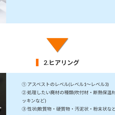
2.
ヒアリング
① アスベストのレベル(レベル1～レベル3)
② 処理したい廃材の種類(吹付材・断熱保温
ッキンなど)
③ 性状(軟質物・硬質物・汚泥状・粉末状など