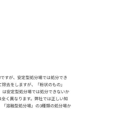
物ですが、安定型処分場では処分でき
て除去をしますが、「粉状のもの」
」は安定型処分場では処分できないか
は全く異なります。弊社では正しい知
」「溶融型処分場」の3種類の処分場か