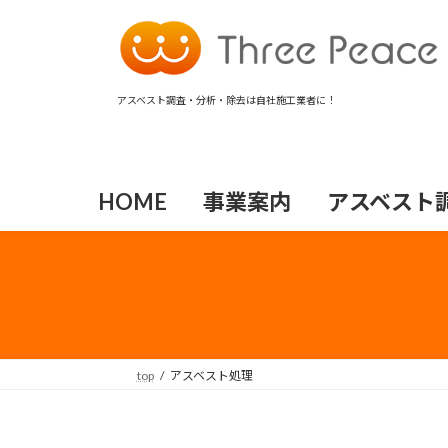
コ
ナ
ン
ビ
テ
ゲ
ン
ー
アスベスト調査・分析・除去は自社施工業者に！
ツ
シ
へ
ョ
ス
ン
キ
に
HOME
事業案内
アスベスト
ッ
移
プ
動
top
アスベスト処理