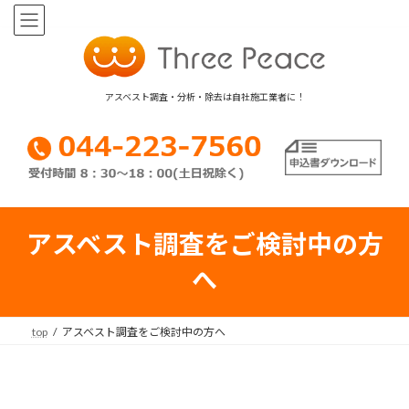
コ
ナ
ン
ビ
テ
ゲ
ン
ー
ツ
シ
アスベスト調査・分析・除去は自社施工業者に！
へ
ョ
ス
ン
キ
に
ッ
移
プ
動
アスベスト調査をご検討中の方
へ
top
アスベスト調査をご検討中の方へ