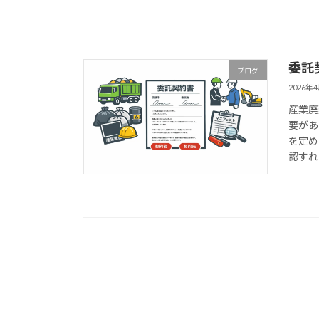
委託
ブログ
2026年
産業廃
要があ
を定め
認すれ