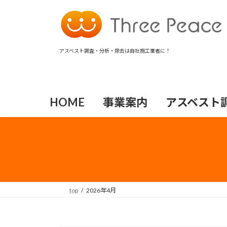
コ
ナ
ン
ビ
テ
ゲ
ン
ー
アスベスト調査・分析・除去は自社施工業者に！
ツ
シ
へ
ョ
ス
ン
キ
に
HOME
事業案内
アスベスト
ッ
移
プ
動
top
2026年4月