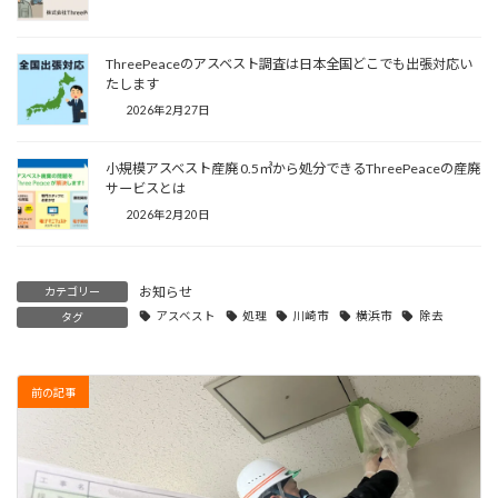
ThreePeaceのアスベスト調査は日本全国どこでも出張対応い
たします
2026年2月27日
小規模アスベスト産廃 0.5㎥から処分できるThreePeaceの産廃
サービスとは
2026年2月20日
お知らせ
カテゴリー
アスベスト
処理
川崎市
横浜市
除去
タグ
前の記事