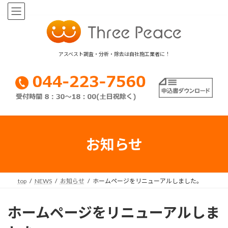
コ
ナ
ン
ビ
テ
ゲ
ン
ー
ツ
シ
アスベスト調査・分析・除去は自社施工業者に！
へ
ョ
ス
ン
キ
に
ッ
移
プ
動
お知らせ
top
NEWS
お知らせ
ホームページをリニューアルしました。
ホームページをリニューアルしま